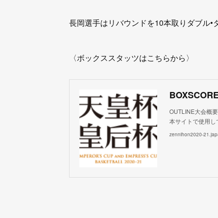
長岡選手はリバウンドを10本取りダブル•
〈ボックススタッツはこちらから〉
OUTLINE大会概
本サイトで使用して
zennihon2020-21.japa