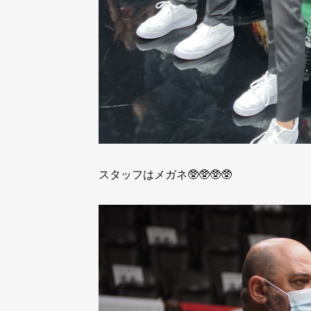
スタッフはメガネ🥸🥸🥸🥸