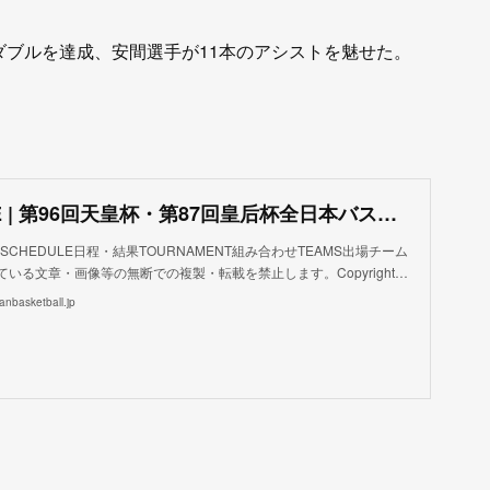
ダブルを達成、安間選手が11本のアシストを魅せた。
BOXSCORE | 第96回天皇杯・第87回皇后杯全日本バスケットボール選手権大会公式サイト
要SCHEDULE日程・結果TOURNAMENT組み合わせTEAMS出場チーム
いる文章・画像等の無断での複製・転載を禁止します。Copyright…
nbasketball.jp