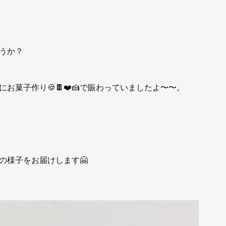
うか？
お菓子作り🍪🍫❤️🍰で賑わっていましたよ〜〜。
の様子をお届けします🤗