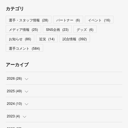
カテゴリ
選手・スタッフ情報
(
28
)
パートナー
(
6
)
イベント
(
16
)
メディア情報
(
25
)
SNS企画
(
23
)
グッズ
(
6
)
お知らせ
(
86
)
近況
(
14
)
試合情報
(
392
)
選手コメント
(
584
)
アーカイブ
2026
(
26
)
(
2
)
2025
(
49
)
(
2
)
(
6
)
2024
(
10
)
(
4
)
(
10
)
(
1
)
2023
(
4
)
(
3
)
(
8
)
(
2
)