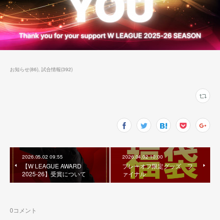
お知らせ
(
86
)
試合情報
(
392
)
2026.05.02 09:55
2026.04.02 10:00
【W LEAGUE AWARD
プレーオフ限定グッズ フ
2025-26】受賞について
ァイナル
0
コメント