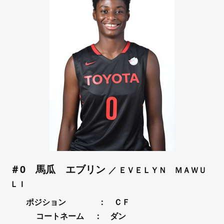
＃0 馬瓜 エブリン
／ ＥＶＥＬＹＮ ＭＡＷＵ
ＬＩ
ポジション ： ＣＦ
コートネーム
： ダン