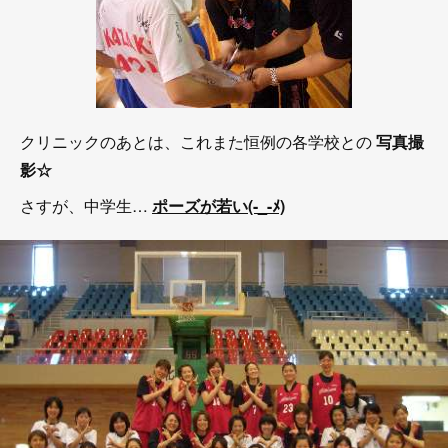
クリニックのあとは、これまた恒例の各学校との
写真撮
影☆
さすが、中学生…
ポーズが若い(-_-ﾒ)