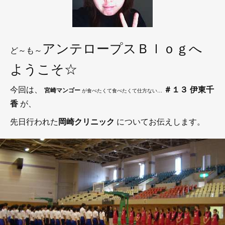
アンテロープスＢｌｏｇへ
ど～も～
ようこそ☆
今回は、
＃１３ 伊東千
宮崎マンゴー
が食べたくて食べたくて仕方ない…
香
が、
先日行われた
岡崎クリニック
についてお伝えします。