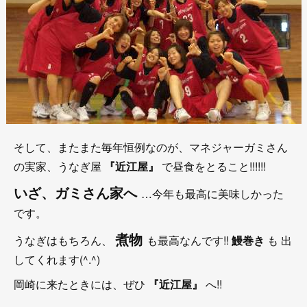
そして、またまた毎年恒例なのが、マネジャーガミさん
の実家、うなぎ屋
『近江屋』
で昼食をとること!!!!!!
いざ、ガミさん家へ
…今年も最高に美味しかった
です。
煮物
うなぎはもちろん、
も最高なんです!!
鰻巻き
も 出
してくれます(^.^)
岡崎に来たときには、ぜひ
『近江屋』
へ!!