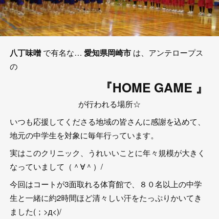
八丁味噌
で有名な…
愛知県岡崎市
は、アンテロープス
の
『HOME GAME 』
が行われる場所☆
いつも応援してくださる地域の皆さんに感謝を込めて、
地元の中学生を対象に毎年行っています。
実はこのクリニック、うれいいことに年々規模が大きく
なっていまして（＾∀＾）/
今回はコートが3面取れる体育館で、８０名以上の中学
生と一緒に約2時間ほど清々しい汗をたっぷりかいてき
ました(；>д<)/