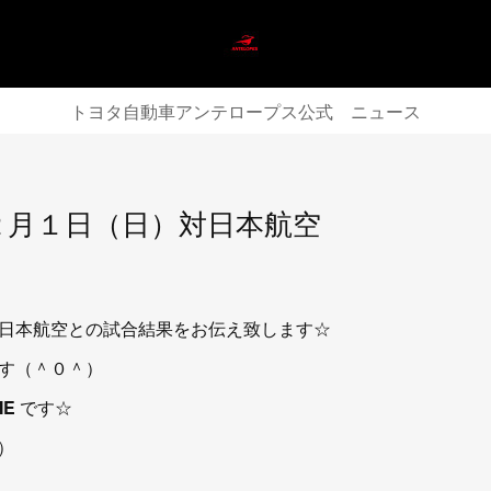
トヨタ自動車アンテロープス公式 ニュース
２月１日（日）対日本航空
日本航空との試合結果をお伝え致します☆
す（＾０＾）
ME
です☆
）