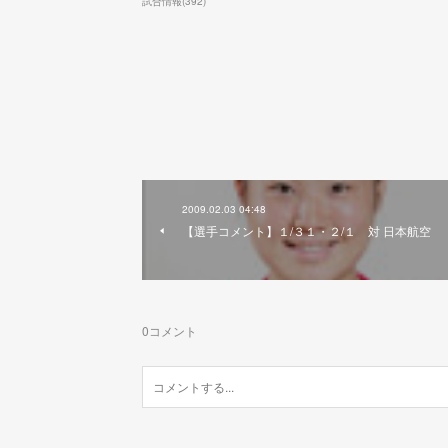
試合情報
(
392
)
2009.02.03 04:48
【選手コメント】１/３１・２/１ 対 日本航空
0
コメント