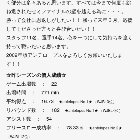
く部分は多々あると思います。すべては今まで何度も跳
ね返されたセミファイナルの壁を越える為に・・・。
勝って会社に恩返しがしたい！！ 勝って来年３月、応援
してくださった方々と喜び合いたい！！
スタッフ11名、選手14名、心を一つにして気持ちを強く
持って戦いたいと思います。
2009年版アンテロープスをよろしくお願いいたしま
す！！
☆昨シーズンの個人成績☆
ゲーム出場数 ： 22
出場時間 ： 771 min.
平均得点 ： 16.73
★antelopes No.1★ （WJBL3位）
リバウンド数 ： 182
★antelopes No.1★ （WJBL4位）
アシスト数 ： 54
フリースロー成功率 ： 78.33％
★antelopes No.2★
（WJBL12位）