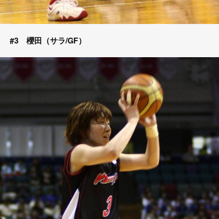
#3 櫻田（サラ/GF）