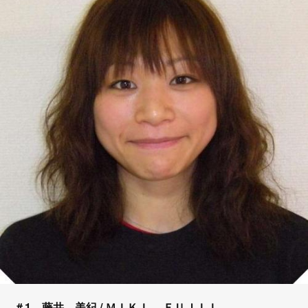
＃1 藤井 美紀 / ＭＩＫＩ ＦＵＪＩＩ