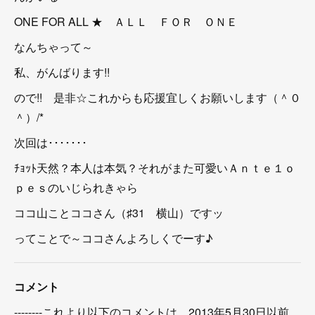
ONE FOR ALL ★ ＡＬＬ ＦＯＲ ＯＮＥ
なんちゃって～
私、がんばります!!
ので!! 是非☆これからも応援宜しくお願いします（＾０
＾）/*
次回は･･･････
ﾁｮｯﾄ天然？本人は本気？それがまた可愛いＡｎｔｅ１ｏ
ｐｅｓのいじられきゃら
ココ山ことココさん（♯31 横山）ですッ
ってことで～ココさんよろしくでーす♪
コメント
--------これより以下のコメントは、2013年5月30日以前