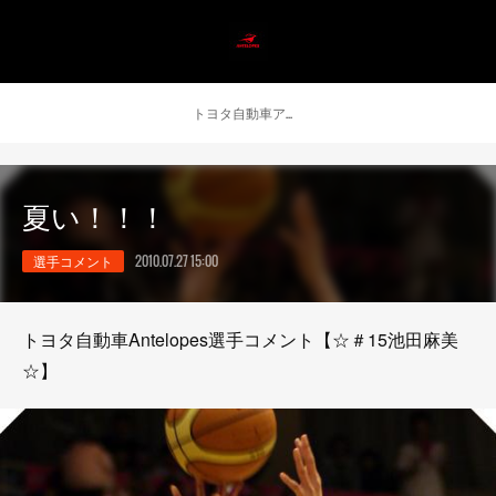
トヨタ自動車アンテロープス公式 ニュース
夏い！！！
選手コメント
2010.07.27 15:00
トヨタ自動車Antelopes選手コメント【☆＃15池田麻美
☆】