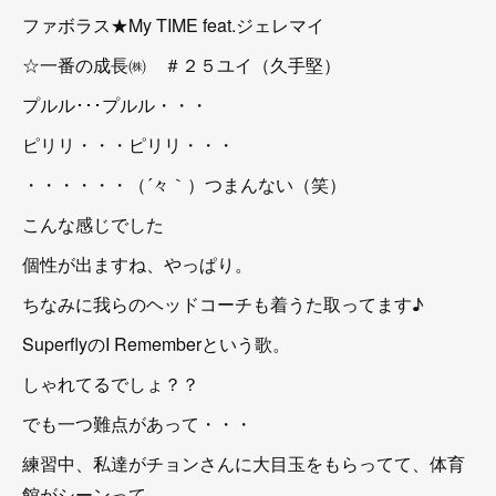
ファボラス★My TIME feat.ジェレマイ
☆一番の成長㈱ ＃２５ユイ（久手堅）
プルル･･･プルル・・・
ピリリ・・・ピリリ・・・
・・・・・・（´々｀）つまんない（笑）
こんな感じでした
個性が出ますね、やっぱり。
ちなみに我らのヘッドコーチも着うた取ってます♪
SuperflyのI Rememberという歌。
しゃれてるでしょ？？
でも一つ難点があって・・・
練習中、私達がチョンさんに大目玉をもらってて、体育
館がシーンって