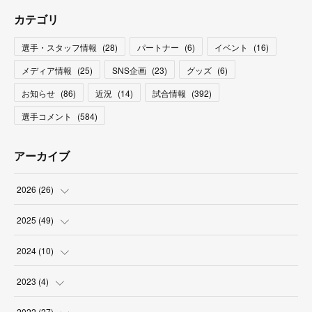
カテゴリ
選手・スタッフ情報
(
28
)
パートナー
(
6
)
イベント
(
16
)
メディア情報
(
25
)
SNS企画
(
23
)
グッズ
(
6
)
お知らせ
(
86
)
近況
(
14
)
試合情報
(
392
)
選手コメント
(
584
)
アーカイブ
2026
(
26
)
(
2
)
2025
(
49
)
(
2
)
(
6
)
2024
(
10
)
(
4
)
(
10
)
(
1
)
2023
(
4
)
(
3
)
(
8
)
(
2
)
(
1
)
2022
(
27
)