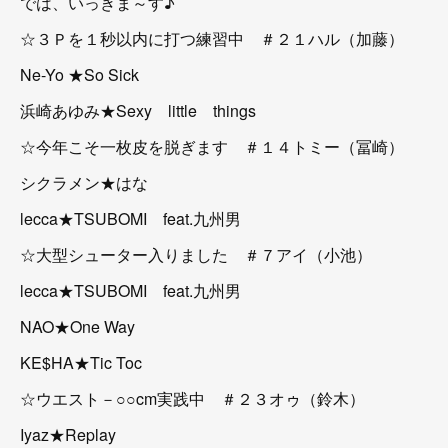
では、いっきま～す♪
☆３Ｐを１秒以内に打つ練習中 ＃２１ハル（加藤）
Ne-Yo ★So Sick
浜崎あゆみ★Sexy little things
☆今年こそ一枚皮を脱ぎます ＃１４トミー（冨崎）
シクラメン★はな
lecca★TSUBOMI feat.九州男
☆大型シューター入りました ＃７アイ（小池）
lecca★TSUBOMI feat.九州男
NAO★One Way
KE$HA★Tic Toc
☆ウエスト－○○cm実践中 ＃２３オゥ（鈴木）
Iyaz★Replay