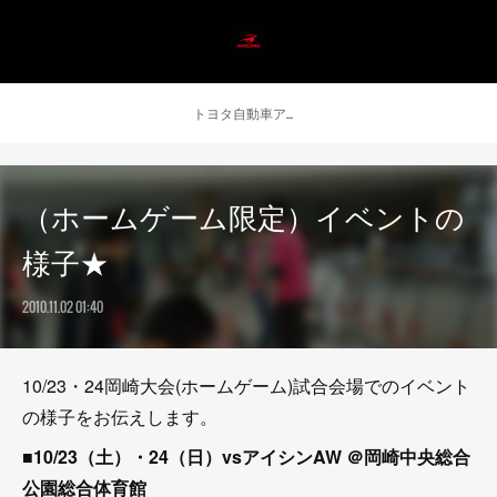
トヨタ自動車アンテロープス公式 ニュース
（ホームゲーム限定）イベントの
様子★
2010.11.02 01:40
10/23・24岡崎大会(ホームゲーム)試合会場でのイベント
の様子をお伝えします。
■10/23（土）・24（日）vsアイシンAW ＠岡崎中央総合
公園総合体育館