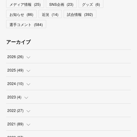
メディア情報
(
25
)
SNS企画
(
23
)
グッズ
(
6
)
お知らせ
(
86
)
近況
(
14
)
試合情報
(
392
)
選手コメント
(
584
)
アーカイブ
2026
(
26
)
(
2
)
2025
(
49
)
(
2
)
(
6
)
2024
(
10
)
(
4
)
(
10
)
(
1
)
2023
(
4
)
(
3
)
(
8
)
(
2
)
(
1
)
2022
(
27
)
(
5
)
(
4
)
(
1
)
(
3
)
(
2
)
2021
(
89
)
(
1
)
(
2
)
(
3
)
(
4
)
(
5
)