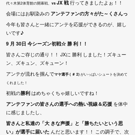
JX
戦
行ってきましたよぉ！！
代々木第2体育館の開幕戦、
vs
会場にはお馴染みの
アンテファンの方々がた～くさんっ
今年も皆さんと一緒にアンテを応援ができるのが、嬉し
いです♪
9
月
30日 今シーズン初戦☆
勝
利！！
皆さんご存じの通り！！ JXに 勝利 しました！ズキュー
ン、ズキュン、ズキューン！
アンテが流れを掴んで
マヤ選手
( ＃ 2)
がいっぱいシュートを決めて
くれました！
初戦の
勝利
はめちゃくちゃ嬉しいですね！
アンテファンの皆さんの選手への熱い視線＆応援
を体中
に感じましたし、
皆さんと私達の「大
きな声援」と「勝ちたいという思
い」が選手に届いた
んだと思います！！ この調子で、次