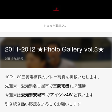
トヨタ自動車アンテロープス公式 ニュース
2011-2012 ★Photo Gallery vol.3★
2011.10.24 07:27
10/21･22三菱電機戦のプレー写真を掲載いたします。
先週末、愛知県名古屋市で
三菱電機
に２連勝
今週末は
愛知県安城市
で
アイシンAW
と戦います
引き続き熱い応援をよろしくお願いします