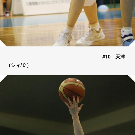
#10 天津
（シィ/Ｃ）