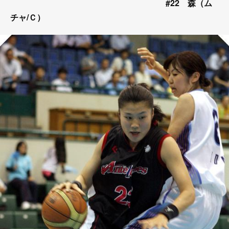
#22 森（ム
チャ/Ｃ）