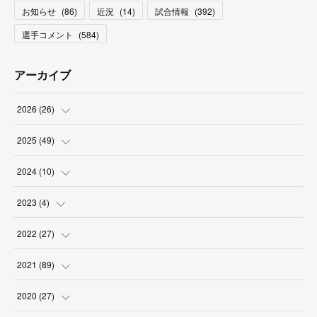
お知らせ
(
86
)
近況
(
14
)
試合情報
(
392
)
選手コメント
(
584
)
アーカイブ
2026
(
26
)
(
2
)
2025
(
49
)
(
2
)
(
6
)
2024
(
10
)
(
4
)
(
10
)
(
1
)
2023
(
4
)
(
3
)
(
8
)
(
2
)
(
1
)
2022
(
27
)
(
5
)
(
4
)
(
1
)
(
3
)
(
2
)
2021
(
89
)
(
1
)
(
2
)
(
3
)
(
4
)
(
5
)
2020
(
27
)