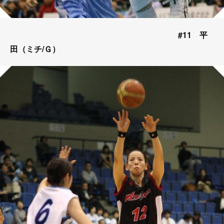
#11 平
田（ミチ/Ｇ）