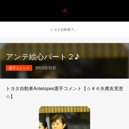
トヨタ自動車アンテロープス公式 ニュース
アンテ絵心パート２♪
選手コメント
2011.11.02 02:47
トヨタ自動車Antelopes選手コメント【☆＃６矢農友里恵
☆】