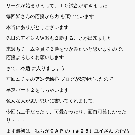
リーグが始まりまして、１０試合がすぎました
毎回皆さんの応援から
力
を頂いています
本当にありがとうございます
先日のアイシＡＷ戦も２勝することが出来ました
来週もチーム全員で２勝をつかみたいと思いますので、
応援よろしくお願いします
さて、
本題
に入りましょう
前回ムチャの
アンテ絵心
ブログが好評だったので
早速パート２をしちゃいます
色んな人が思い思いに書いてくれまして、
今回も上手だったり、可愛かったり、面白可笑しかった
り・・・
まず最初は、我らが
ＣＡＰ
の
（＃２５）ユイさん
の作品