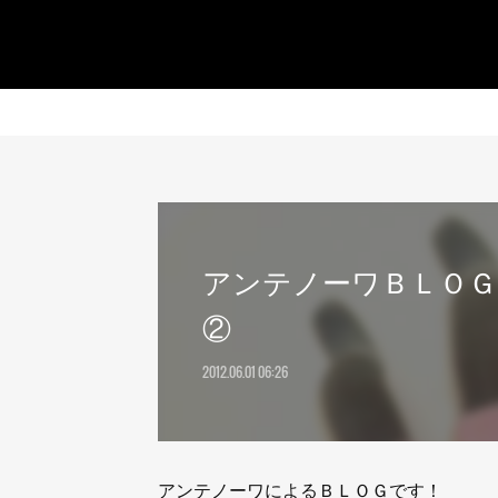
アンテノーワＢＬＯＧ
②
2012.06.01 06:26
アンテノーワによるＢＬＯＧです！