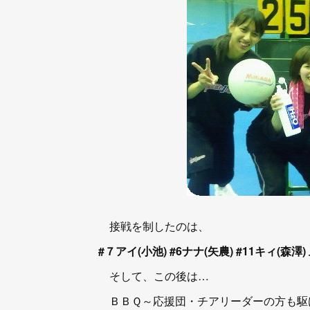
接戦を制したのは、
#７アイ(小池) #6ナナ(矢農) #11キィ(森澤
そして、この後は…
ＢＢＱ～応援団・チアリーダーの方も駆