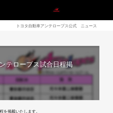
トヨタ自動車アンテロープス公式 ニュース
ンテロープス試合日程掲
程を掲載いたします。