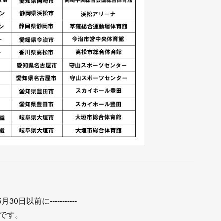
0日以前に-----------
です。