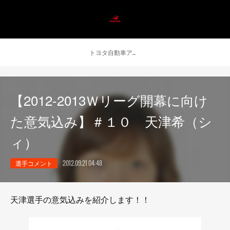
トヨタ自動車アンテロープス公式 ニュース
【2012-2013Ｗリーグ開幕に向け
た意気込み】＃１０ 天津希（シ
ィ）
選手コメント
2012.09.21 04:48
天津選手の意気込みを紹介します！！