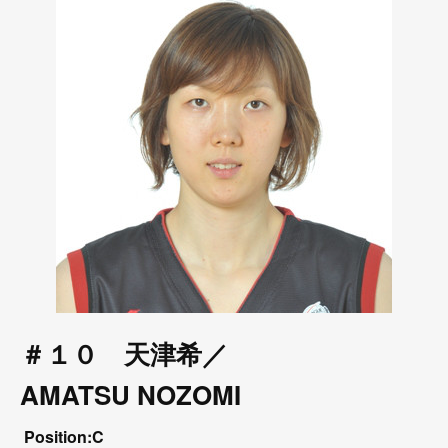
＃１０ 天津希／
AMATSU NOZOMI
Position:C