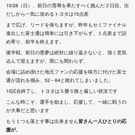
10/28（日）、前日の雪辱を果たすべく挑んだ２日目。出
だしから一気に攻めるトヨタは15点差
まで広げ、リードを保ちますが、昨年もセミファイナル
進出した富士通は簡単には引き下がらず、１点差まで詰
め寄り、前半を終えます。
後半戦、前日の悪夢は絶対に繰り返さないと、強く意気
込んで迎えますが、雨にも関わらず、
会場に詰め掛けた地元ファンの応援を味方に付けた富士
通が流れを掴み、52－64と敗れてしまいました。
10試合終了し、トヨタは５勝５敗と厳しい状況です
こんな時こそ、選手を励まし、応援して、一緒に戦うの
が大事だと思います
もう１つも落とす事は出来ません
皆さん一人ひとりの応
援が、