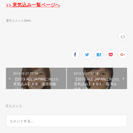
>> 意気込み一覧ページへ
選手コメント
(
584
)
2012.12.27 02:19
2012.12.27 02:18
【2013 ALL JAPANに向けた
【2013 ALL JAPANに向けた
意気込み】＃９ 金原彩姫
意気込み】＃１１ 森澤み
（レオ）
ゆき（キィ）
0
コメント