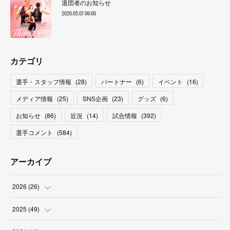
退団者のお知らせ
2026.05.07 06:00
カテゴリ
選手・スタッフ情報
(
28
)
パートナー
(
6
)
イベント
(
16
)
メディア情報
(
25
)
SNS企画
(
23
)
グッズ
(
6
)
お知らせ
(
86
)
近況
(
14
)
試合情報
(
392
)
選手コメント
(
584
)
アーカイブ
2026
(
26
)
(
2
)
2025
(
49
)
(
2
)