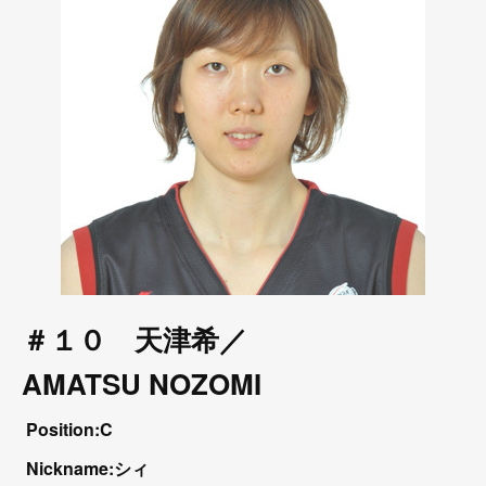
＃１０ 天津希／
AMATSU NOZOMI
Position:C
Nickname:シィ