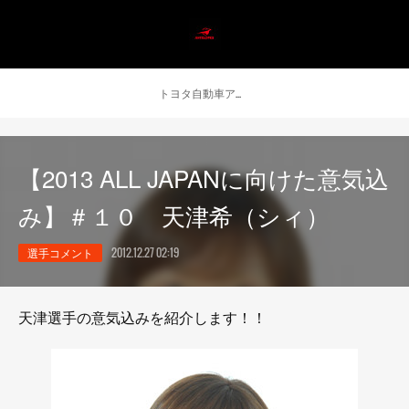
トヨタ自動車アンテロープス公式 ニュース
【2013 ALL JAPANに向けた意気込
み】＃１０ 天津希（シィ）
選手コメント
2012.12.27 02:19
天津選手の意気込みを紹介します！！