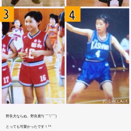
野良犬ならぬ、野良鹿?( ￣▽￣)
とっても可愛かったです！^^