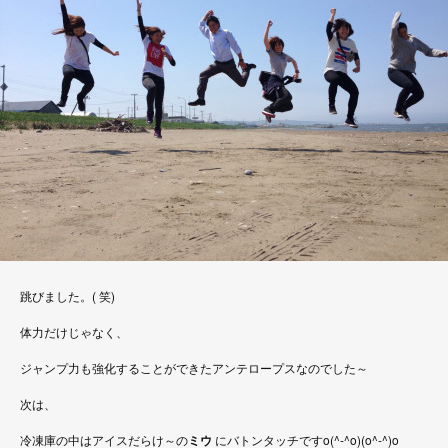
跳びました。( 笑)
体力だけじゃなく、
ジャンプ力も強化することができたアンテロープスなのでした～
次は、
冷凍庫の中はアイスだらけ～の
ミウ
にバトンタッチですo(^-^o)(o^-^)o