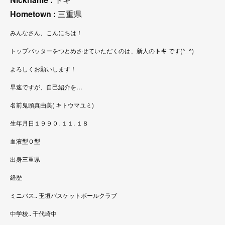
Hometown :
三重県
みんなさん、こんにちは！
トップバッターをつとめさせていただくのは、新人の
トキ
です(^_^)
よろしくお願いします！
早速ですが、自己紹介を…
名前鬼頭真由美( キトウマユミ)
生年月日１９９０. １１. １８
血液型Ｏ型
出身三重県
経歴
ミニバス.. 玉垣バスケットボールクラブ
中学校.. 千代崎中