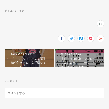
選手コメント
(
584
)
2013.07.05 06:41
2013.06.21 07:40
【2013-2014シーズン選手
【トヨタ自動車アンテロー
紹介】＃２５ 久手堅笑美
プス】★ＷＪＢＬサマーキ
（ユイ）
ャンプ２０１３★
0
コメント