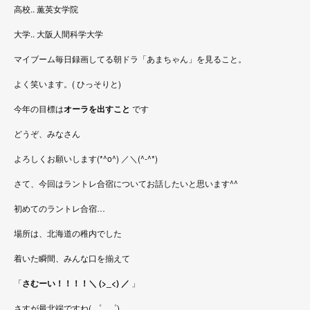
高校.. 薫英女学院
大学.. 大阪人間科学大学
マイブーム毎日録画してる朝ドラ「あまちゃん」を見ること。
よく笑います。( ひっそりと)
今年の目標は
オーラを出すこと
です
どうぞ、みなさん
よろしくお願いします(*^o^) ／＼(^-^*)
さて、今回はラントレ合宿についてお話したいと思います^^
初めてのラントレ合宿…
場所は、北海道の稚内でした
着いた瞬間、みんな口を揃えて
「
さむーい！！！！＼
(>_<)
／
」
さすが最北端ですね( ゜_ ゜)