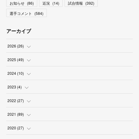
お知らせ
(
86
)
近況
(
14
)
試合情報
(
392
)
選手コメント
(
584
)
アーカイブ
2026
(
26
)
(
2
)
2025
(
49
)
(
2
)
(
6
)
2024
(
10
)
(
4
)
(
10
)
(
1
)
2023
(
4
)
(
3
)
(
8
)
(
2
)
(
1
)
2022
(
27
)
(
5
)
(
4
)
(
1
)
(
3
)
(
2
)
2021
(
89
)
(
1
)
(
2
)
(
3
)
(
4
)
(
5
)
2020
(
27
)
(
9
)
(
6
)
(
3
)