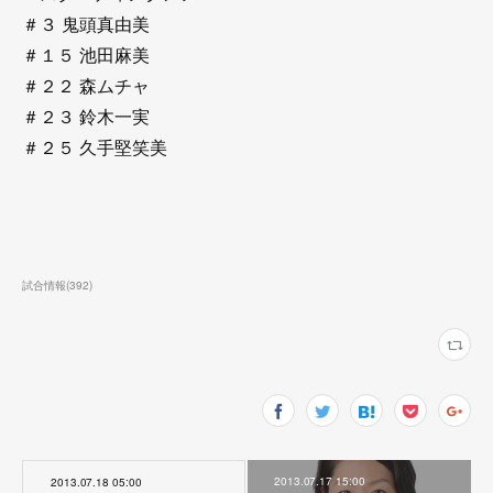
＃３ 鬼頭真由美
＃１５ 池田麻美
＃２２ 森ムチャ
＃２３ 鈴木一実
＃２５ 久手堅笑美
試合情報
(
392
)
2013.07.17 15:00
2013.07.18 05:00