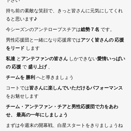
持ち前の素敵な笑顔で、きっと皆さんに元気にしてくれ
ると思います♪
今シーズンのアンテロープスチアは
総勢７名
です。
男性応援団と一緒になり応援席では
アツく皆さんの
応援
をリード
します
私達
と
アンテファンの皆さん
しかできない
愛情いっぱい
の
応援
で
盛り上げ
、
チームを
勝利
へと導きましょう
コートでは
皆さんに楽しんでいただけるパフォーマンス
をお魅せします
チーム・アンテファン・チアと男性応援団で力をあわ
せ、
最高の一年にしましょう
まずは今週末の開幕戦、白星スタートをきりましょうね