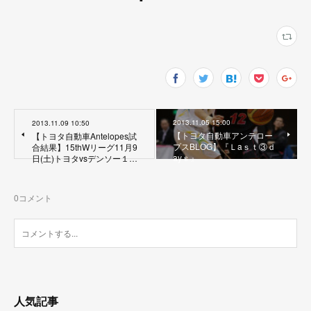
2013.11.05 15:00
2013.11.09 10:50
【トヨタ自動車アンテロー
【トヨタ自動車Antelopes試
プスBLOG】『Ｌaｓｔ③ｄ
合結果】15thWリーグ11月9
ayｓ』
日(土)トヨタvsデンソー１…
0
コメント
人気記事