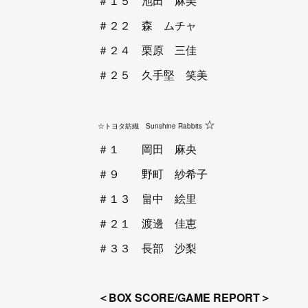
＃１５ 池田 麻美
＃２２ 森 ムチャ
＃２４ 栗原 三佳
＃２５ 久手堅 笑美
☆
☆トヨタ紡織 Sunshine Rabbits
＃１ 岡田 麻央
＃９ 野町 紗希子
＃１３ 畠中 絵里
＃２１ 渡邊 佳恵
＃３３ 長部 沙梨
＜BOX SCORE/GAME REPORT＞