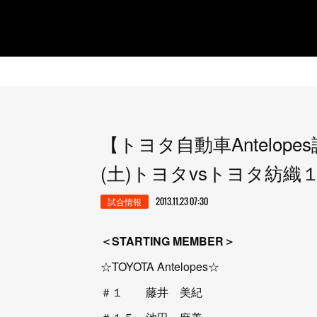
【トヨタ自動車Antelope
(土)トヨタvsトヨタ紡織
試合情報
2013.11.23 07:30
＜STARTING MEMBER＞
☆TOYOTA Antelopes☆
＃１ 藤井 美紀