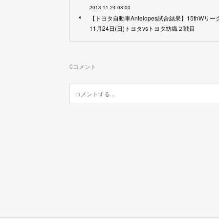
2013.11.24 08:00
【トヨタ自動車Antelopes試合結果】15thWリー
11月24日(日)トヨタvsトヨタ紡織２戦目
0
コメント