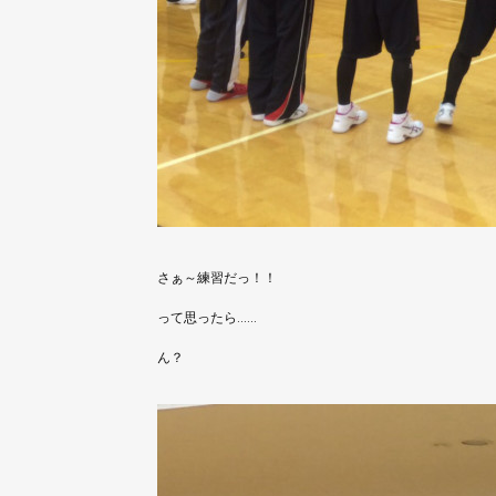
さぁ～練習だっ！！
って思ったら‥‥‥
ん？