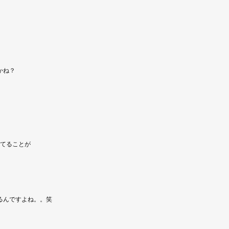
かね？
ってることが
るんですよね。。笑