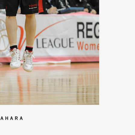
ＡＨＡＲＡ