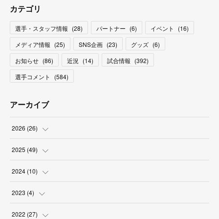
カテゴリ
選手・スタッフ情報
(
28
)
パートナー
(
6
)
イベント
(
16
)
メディア情報
(
25
)
SNS企画
(
23
)
グッズ
(
6
)
お知らせ
(
86
)
近況
(
14
)
試合情報
(
392
)
選手コメント
(
584
)
アーカイブ
2026
(
26
)
(
2
)
2025
(
49
)
(
2
)
(
6
)
2024
(
10
)
(
4
)
(
10
)
(
1
)
2023
(
4
)
(
3
)
(
8
)
(
2
)
(
1
)
2022
(
27
)