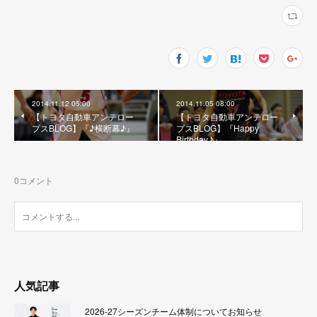
2014.11.12 05:00
2014.11.05 08:00
【トヨタ自動車アンテロー
【トヨタ自動車アンテロー
プスBLOG】『♪横断幕♪』
プスBLOG】『Happy
Birthday♪』
0
コメント
人気記事
2026-27シーズンチーム体制についてお知らせ