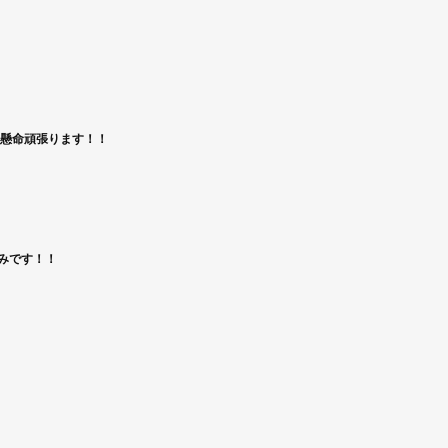
日
懸命頑張ります！！
みです！！