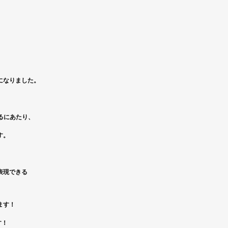
になりました。
るにあたり、
す。
表現できる
ます！
す！