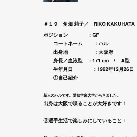
＃１９ 角畑 莉子／ RIKO KAKUHATA
ポジション ：GF
コートネーム ：ハル
出身地
：大阪府
身長／血液型 ：171
cm /
A型
生年月日 ：1992年12月26日
①自己紹介
新人のハルです。愛知学泉大学からきました。
出身は大阪で喋ることが大好きです！
②選手生活で楽しみにしていること：