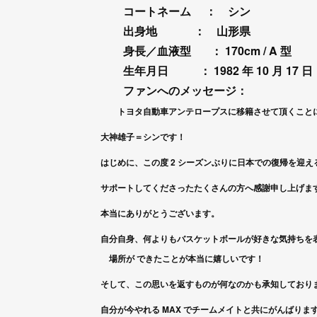
コートネーム
： シン
出身地
： 山形県
身長／血液型 ：
170cm / A
型
生年月日 ：
1982
年
10
月
17
日
ファンへのメッセージ：
トヨタ自動車アンテロープスに移籍させて頂くこと
大神雄子＝シンです！
はじめに、この度
2
シーズンぶりに日本での復帰を迎え
サポートしてくださったたくさんの方へ感謝申し上げま
本当にありがとうございます。
自分自身、何よりもバスケットボールが好きな気持ちを
場所が
できたことが本当に嬉しいです！
そして、この思いを返すものが何なのかも承知しており
自分が今やれる
MAX
でチームメイトと共にがんばりま