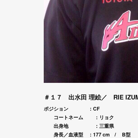
＃１７ 出水田 理絵／ RIE IZUM
ポジション ：CF
コートネーム ：リョク
出身地
：三重県
身長／血液型 ：177
cm /
B型