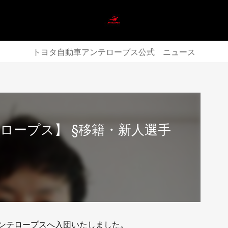
トヨタ自動車アンテロープス公式 ニュース
ロープス】 §移籍・新人選手
ンテロープスへ入団いたしました。