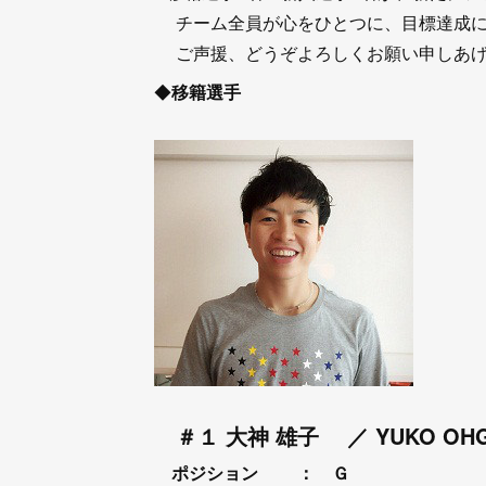
チーム全員が心をひとつに、目標達成に
ご声援、どうぞよろしくお願い申しあげ
◆
移籍選手
＃１
大神 雄子
／
YUKO OH
ポジション
： Ｇ