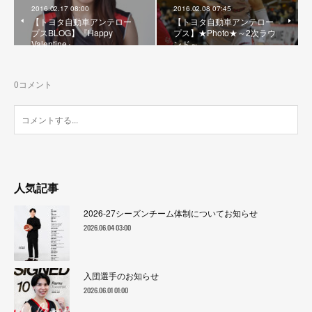
2016.02.17 08:00
2016.02.08 07:45
【トヨタ自動車アンテロー
【トヨタ自動車アンテロー
プスBLOG】『Happy
プス】★Photo★～2次ラウ
Valentine』
ンド～
0
コメント
人気記事
2026-27シーズンチーム体制についてお知らせ
2026.06.04 03:00
入団選手のお知らせ
2026.06.01 01:00