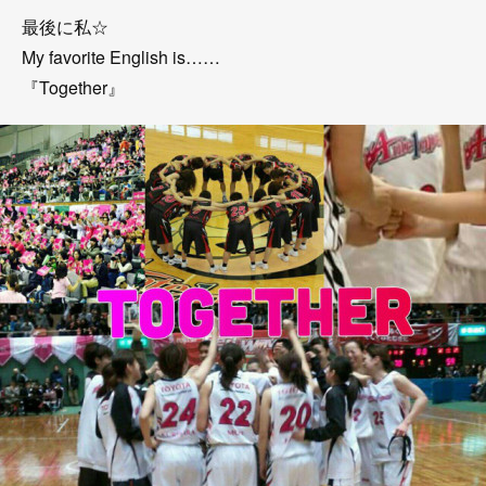
最後に私☆
My favorite English is……
『Together』