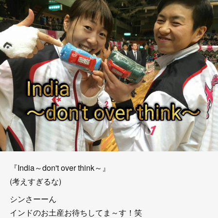
『India～don't over think～』
(考えすぎるな)
シンさーーん
インドのお土産お待ちしてま～す！笑