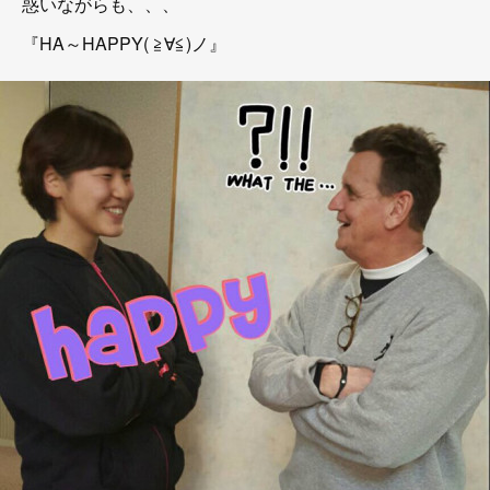
惑いながらも、、、
『HA～HAPPY( ≧∀≦)ノ』