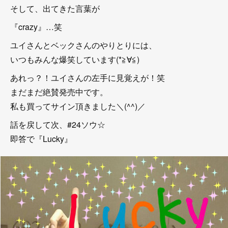
そして、出てきた言葉が
『crazy』…笑
ユイさんとベックさんのやりとりには、
いつもみんな爆笑しています(*≧∀≦)
あれっ？！ユイさんの左手に見覚えが！笑
まだまだ絶賛発売中です。
私も買ってサイン頂きました＼(^^)／
話を戻して次、#24ソウ☆
即答で『Lucky』