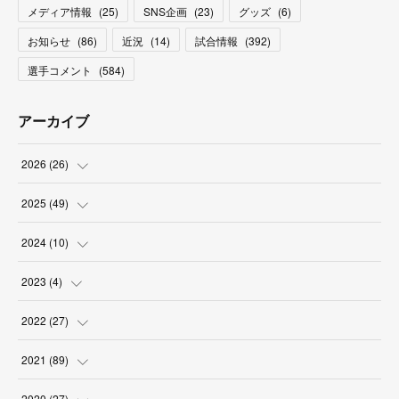
メディア情報
(
25
)
SNS企画
(
23
)
グッズ
(
6
)
お知らせ
(
86
)
近況
(
14
)
試合情報
(
392
)
選手コメント
(
584
)
アーカイブ
2026
(
26
)
(
2
)
2025
(
49
)
(
2
)
(
6
)
2024
(
10
)
(
4
)
(
10
)
(
1
)
2023
(
4
)
(
3
)
(
8
)
(
2
)
(
1
)
2022
(
27
)
(
5
)
(
4
)
(
1
)
(
3
)
(
2
)
2021
(
89
)
(
1
)
(
2
)
(
3
)
(
4
)
(
5
)
2020
(
27
)