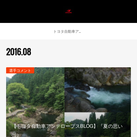
トヨタ自動車アンテロープス公式 ニュース
2016
.
08
選手コメント
【トヨタ自動車アンテロープスBLOG】『夏の思い
出』